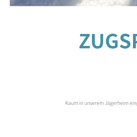
ZUGSP
Kaum in unserem Jägerheim einge
Praktisch im Scheckkartenformat so
Bedarf un