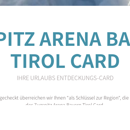
ITZ ARENA B
TIROL CARD
IHRE URLAUBS ENTDECKUNGS-CARD
checkt überreichen wir Ihnen "als Schlüssel zur Region", die
der Zugspitz Arena Bayern-Tirol Card.
llte die Gästekarte täglich Ihr Begleiter sein. Sie gilt als Eint
d bei Kontrolle durch einen Lichtbildausweis bestätigt werd