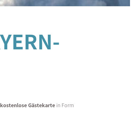
AYERN-
kostenlose Gästekarte
in Form
ritts- und Fahrkarte und sollte bei
en können.